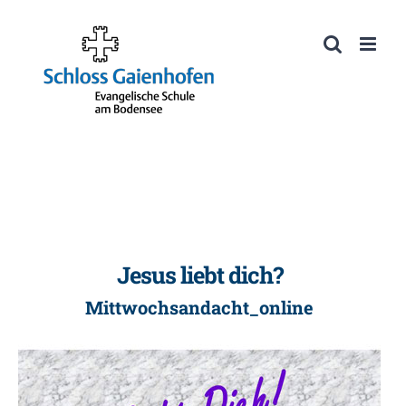
Zum
Inhalt
Werkzeugleiste öffnen
springen
Jesus liebt dich?
Mittwochsandacht_online