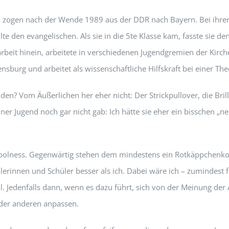
tern zogen nach der Wende 1989 aus der DDR nach Bayern. Bei ihre
e den evangelischen. Als sie in die 5te Klasse kam, fasste sie den
rbeit hinein, arbeitete in verschiedenen Jugendgremien der Kirc
nsburg und arbeitet als wissenschaftliche Hilfskraft bei einer The
den? Vom Äußerlichen her eher nicht: Der Strickpullover, die Bril
ner Jugend noch gar nicht gab: Ich hätte sie eher ein bisschen „n
er Coolness. Gegenwärtig stehen dem mindestens ein Rotkäppchenk
erinnen und Schüler besser als ich. Dabei wäre ich – zumindest 
ool. Jedenfalls dann, wenn es dazu führt, sich von der Meinung d
der anderen anpassen.