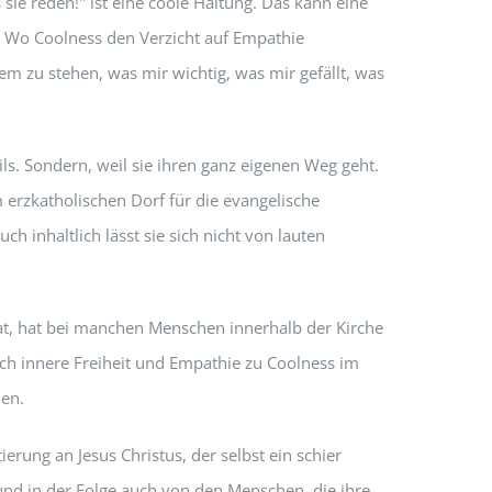
 sie reden!" ist eine coole Haltung. Das kann eine
. Wo Coolness den Verzicht auf Empathie
dem zu stehen, was mir wichtig, was mir gefällt, was
tils. Sondern, weil sie ihren ganz eigenen Weg geht.
m erzkatholischen Dorf für die evangelische
 inhaltlich lässt sie sich nicht von lauten
 hat, hat bei manchen Menschen innerhalb der Kirche
ich innere Freiheit und Empathie zu Coolness im
nen.
erung an Jesus Christus, der selbst ein schier
und in der Folge auch von den Menschen, die ihre