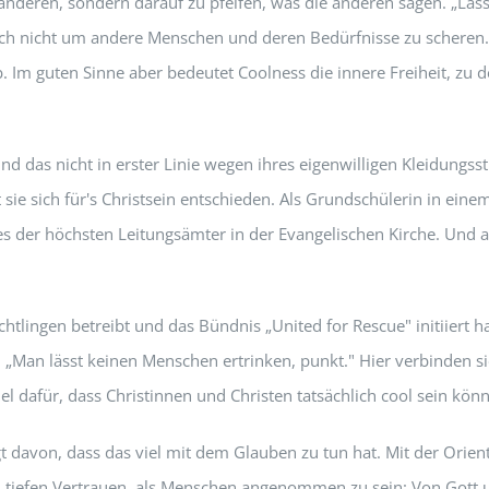
le anderen, sondern darauf zu pfeifen, was die anderen sagen. „Lass
 sich nicht um andere Menschen und deren Bedürfnisse zu scheren
b. Im guten Sinne aber bedeutet Coolness die innere Freiheit, zu 
Und das nicht in erster Linie wegen ihres eigenwilligen Kleidungss
 sie sich für's Christsein entschieden. Als Grundschülerin in eine
 der höchsten Leitungsämter in der Evangelischen Kirche. Und auch
chtlingen betreibt und das Bündnis „United for Rescue" initiiert
: „Man lässt keinen Menschen ertrinken, punkt." Hier verbinden s
iel dafür, dass Christinnen und Christen tatsächlich cool sein kön
 davon, dass das viel mit dem Glauben zu tun hat. Mit der Orienti
m tiefen Vertrauen, als Menschen angenommen zu sein: Von Gott 