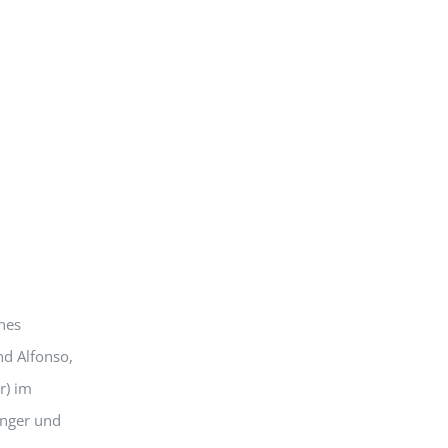
nes
nd Alfonso,
r) im
inger und