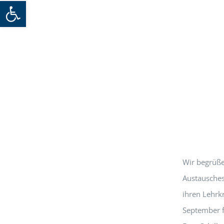
Werkzeugleiste öffnen
Wir begrüße
Austausches
ihren Lehrk
September f