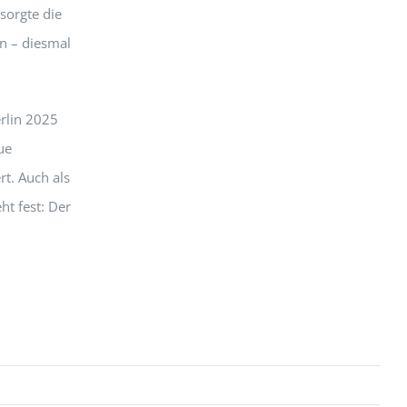
sorgte die
n – diesmal
rlin 2025
ue
t. Auch als
t fest: Der