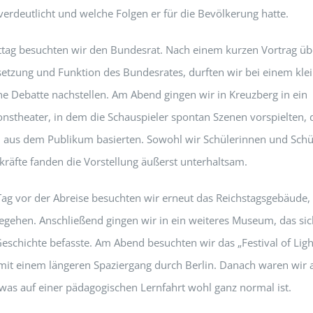
verdeutlicht und welche Folgen er für die Bevölkerung hatte.
ag besuchten wir den Bundesrat. Nach einem kurzen Vortrag üb
zung und Funktion des Bundesrates, durften wir bei einem kle
ine Debatte nachstellen. Am Abend gingen wir in Kreuzberg in ein
onstheater, in dem die Schauspieler spontan Szenen vorspielten, 
 aus dem Publikum basierten. Sowohl wir Schülerinnen und Schül
kräfte fanden die Vorstellung äußerst unterhaltsam.
Tag vor der Abreise besuchten wir erneut das Reichstagsgebäude,
egehen. Anschließend gingen wir in ein weiteres Museum, das sic
eschichte befasste. Am Abend besuchten wir das „Festival of Ligh
it einem längeren Spaziergang durch Berlin. Danach waren wir a
 was auf einer pädagogischen Lernfahrt wohl ganz normal ist.