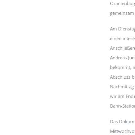
Oranienburg
gemeinsam e
Am Dienstag
einen inter
Anschließe
Andreas Jun
bekommt, m
Abschluss b
Nachmittag 
wir am Ende
Bahn-Statio
Das Dokumen
Mittwochvor