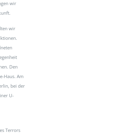
ngen wir
unft.
ten wir
ktionen.
dneten
legenheit
hen. Den
öbe-Haus. Am
lin, bei der
iner U-
es Terrors