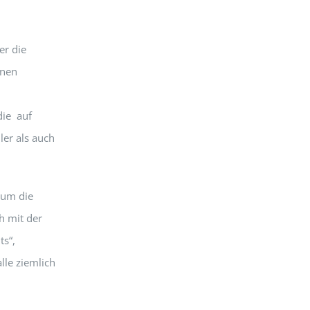
er die
inen
die auf
er als auch
 um die
h mit der
ts“,
lle ziemlich