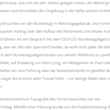
erstrasse, was sich als sehr zentral gelegen erwies. Am Abend gi
ssen und erkundeten die Umgebung in der Nähe unserer Unterk
 besuchten wir den Bundestag im Reichstagsgebäude. Dort erhiel
essanten Vortrag über den Aufbau des Parlaments und dessen Fun
nd führten wir ein Gespräch mit dem CDU/CSU-Bundestagabgeor
g, was wir alle sehr spannend fanden, da wohl nicht jeder die Ge
it dem Bundestagsabgeordneten aus seinem Wahlkreis zu sprec
ildete, auf Einladung von Herrn Jung, ein Mittagessen im Paul-L
hatten wir eine Führung über die Geisterbahnhöfe im geteilten Ber
 sogar durch einen alten Tunnel liefen – nur wenige Meter über e
n.
tationszentrum Topografie des Terrors besuchten wir am
mittag. Mithilfe einer Führung wurde uns die Implementierung d