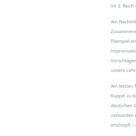
im 3. Reich 
Am Nachmitt
Zusammenset
Planspiel e
Improvisati
Vorschlägen
unsere Lehr
Am letzten 
Kuppel zu b
deutschen G
verbunden m
erschöpft –