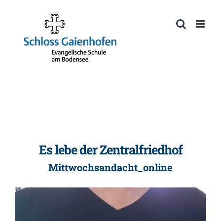
Zum
Inhalt
Werkzeugleiste öffnen
springen
Es lebe der Zentralfriedhof
Mittwochsandacht_online