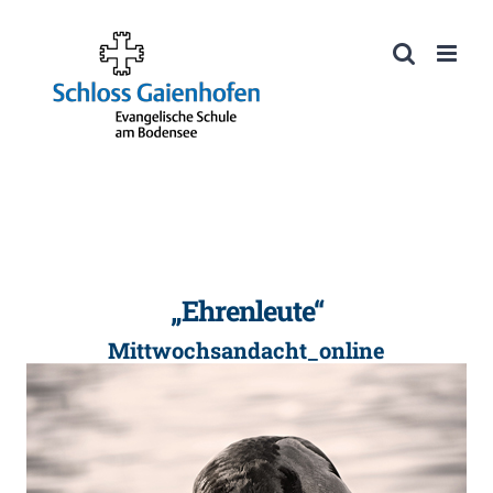
Zum
Inhalt
Werkzeugleiste öffnen
springen
„Ehrenleute“
Mittwochsandacht_online