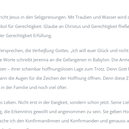
richt Jesus in den Seligpreisungen. Mit Trauben und Wasser wird d
l für Gerechtigkeit. Glaube an Christus und Gerechtigkeit fließe
er Gerechtigkeit Erfüllung.
 Versprechen, die
Verheißung
Gottes. „Ich will euer Glück und nich
iese Worte schreibt Jeremia an die Gefangenen in Babylon. Die Arm
zen – ihrer scheinbar hoffnungslosen Lage zum Trotz. Denn Gott 
ann die Augen für die Zeichen der Hoffnung öffnen. Denn diese Z
n der Familie und noch viel öfter.
ins Leben. Nicht erst in der Ewigkeit, sondern schon jetzt. Seine L
ung, die Erkenntnis gewollt und angenommen zu sein. Sie geben H
ünsche ich den Konfirmandinnen und Konfirmanden und genauso a