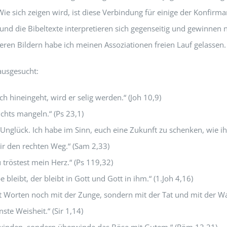
sich zeigen wird, ist diese Verbindung für einige der Konfirma
er und die Bibeltexte interpretieren sich gegenseitig und gewinne
eren Bildern habe ich meinen Assoziationen freien Lauf gelassen.
ausgesucht:
h hineingeht, wird er selig werden.“ (Joh 10,9)
ichts mangeln.“ (Ps 23,1)
Unglück. Ich habe im Sinn, euch eine Zukunft zu schenken, wie ihr s
ir den rechten Weg.“ (Sam 2,33)
 tröstest mein Herz.“ (Ps 119,32)
 bleibt, der bleibt in Gott und Gott in ihm.“ (1.Joh 4,16)
mit Worten noch mit der Zunge, sondern mit der Tat und mit der Wah
ste Weisheit.“ (Sir 1,14)
rwinden, sondern überwinde das Böse mit Gutem.“ (Röm 12,21)