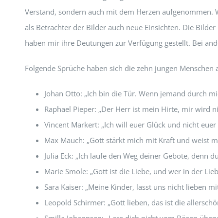
Verstand, sondern auch mit dem Herzen aufgenommen. Wie 
als Betrachter der Bilder auch neue Einsichten. Die Bild
haben mir ihre Deutungen zur Verfügung gestellt. Bei and
Folgende Sprüche haben sich die zehn jungen Menschen 
Johan Otto: „Ich bin die Tür. Wenn jemand durch mic
Raphael Pieper: „Der Herr ist mein Hirte, mir wird n
Vincent Markert: „Ich will euer Glück und nicht euer 
Max Mauch: „Gott stärkt mich mit Kraft und weist m
Julia Eck: „Ich laufe den Weg deiner Gebote, denn du
Marie Smole: „Gott ist die Liebe, und wer in der Liebe
Sara Kaiser: „Meine Kinder, lasst uns nicht lieben 
Leopold Schirmer: „Gott lieben, das ist die allerschön
Smilla Johannsen: „Lass dich nicht vom Bösen übe