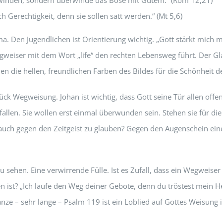
h Gerechtigkeit, denn sie sollen satt werden.“ (Mt 5,6)
a. Den Jugendlichen ist Orientierung wichtig. „Gott stärkt mich 
gweiser mit dem Wort „life“ den rechten Lebensweg führt. Der Gl
n die hellen, freundlichen Farben des Bildes für die Schönheit 
 Stück Wegweisung. Johan ist wichtig, dass Gott seine Tür allen of
efallen. Sie wollen erst einmal überwunden sein. Stehen sie für 
uch gegen den Zeitgeist zu glauben? Gegen den Augenschein einer
 sehen. Eine verwirrende Fülle. Ist es Zufall, dass ein Wegweise
n ist? „Ich laufe den Weg deiner Gebote, denn du tröstest mein He
anze – sehr lange – Psalm 119 ist ein Loblied auf Gottes Weisung 