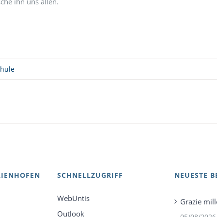
che ihn uns allen.
chule
AIENHOFEN
SCHNELLZUGRIFF
NEUESTE B
WebUntis
Grazie mill
Outlook
05/08/2026