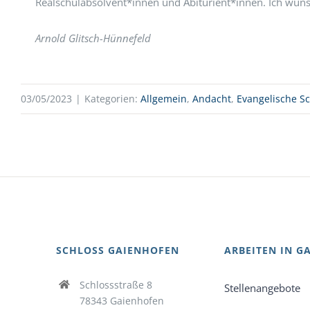
Realschulabsolvent*innen und Abiturient*innen. Ich wüns
Arnold Glitsch-Hünnefeld
03/05/2023
|
Kategorien:
Allgemein
,
Andacht
,
Evangelische S
SCHLOSS GAIENHOFEN
ARBEITEN IN G
Schlossstraße 8
Stellenangebote
78343 Gaienhofen