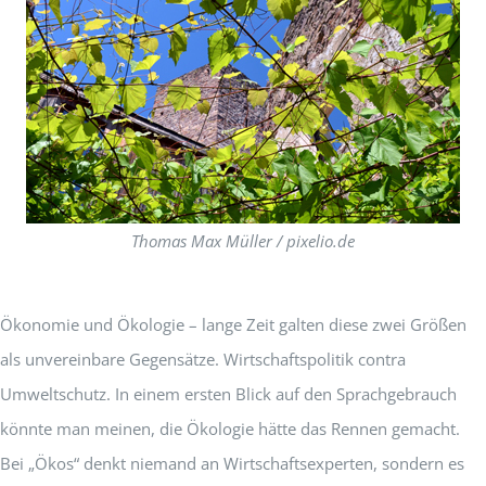
Thomas Max Müller / pixelio.de
Ökonomie und Ökologie – lange Zeit galten diese zwei Größen
als unvereinbare Gegensätze. Wirtschaftspolitik contra
Umweltschutz. In einem ersten Blick auf den Sprachgebrauch
könnte man meinen, die Ökologie hätte das Rennen gemacht.
Bei „Ökos“ denkt niemand an Wirtschaftsexperten, sondern es