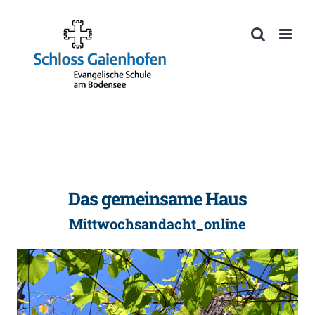
Zum
Inhalt
Werkzeugleiste öffnen
springen
Das gemeinsame Haus
Mittwochsandacht_online