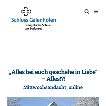
Zum
Inhalt
Werkzeugleiste öffnen
springen
„Alles bei euch geschehe in Liebe“
– Alles!?!
Mittwochsandacht_online