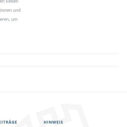
fen sieben
ationen und
ieren, um
EITRÄGE
HINWEIS