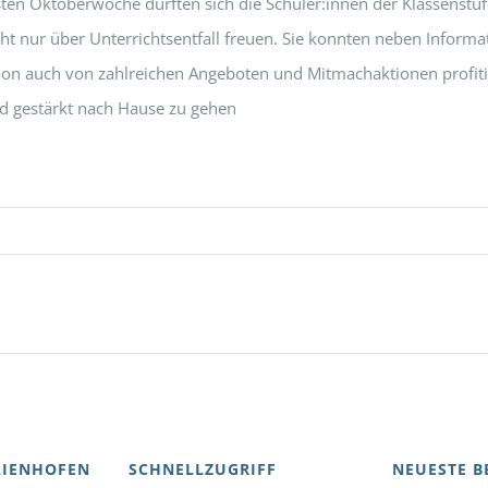
rsten Oktoberwoche durften sich die Schüler:innen der Klassenstu
cht nur über Unterrichtsentfall freuen. Sie konnten neben Inform
xion auch von zahlreichen Angeboten und Mitmachaktionen profit
d gestärkt nach Hause zu gehen
AIENHOFEN
SCHNELLZUGRIFF
NEUESTE B