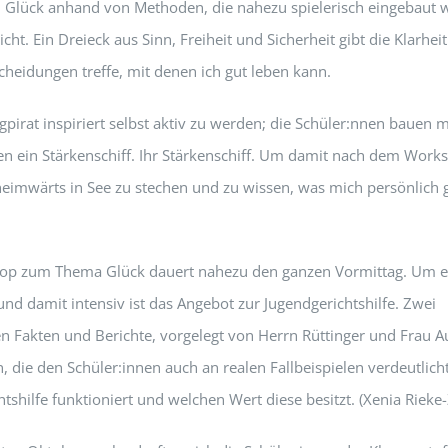
Glück anhand von Methoden, die nahezu spielerisch eingebaut 
cht. Ein Dreieck aus Sinn, Freiheit und Sicherheit gibt die Klarhei
cheidungen treffe, mit denen ich gut leben kann.
gpirat inspiriert selbst aktiv zu werden; die Schüler:nnen bauen m
n ein Stärkenschiff. Ihr Stärkenschiff. Um damit nach dem Work
heimwärts in See zu stechen und zu wissen, was mich persönlich g
op zum Thema Glück dauert nahezu den ganzen Vormittag. Um e
nd damit intensiv ist das Angebot zur Jugendgerichtshilfe. Zwei
n Fakten und Berichte, vorgelegt von Herrn Rüttinger und Frau Au
, die den Schüler:innen auch an realen Fallbeispielen verdeutlicht
tshilfe funktioniert und welchen Wert diese besitzt. (Xenia Rieke