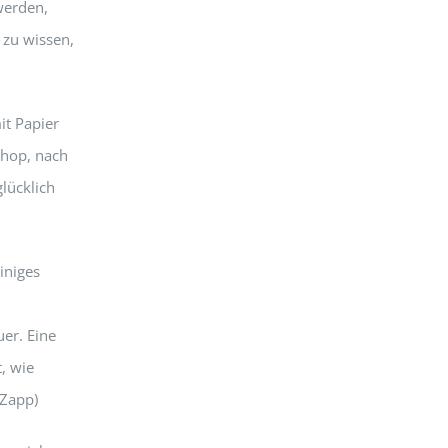
werden,
t zu wissen,
it Papier
shop, nach
lücklich
iniges
er. Eine
, wie
-Zapp)