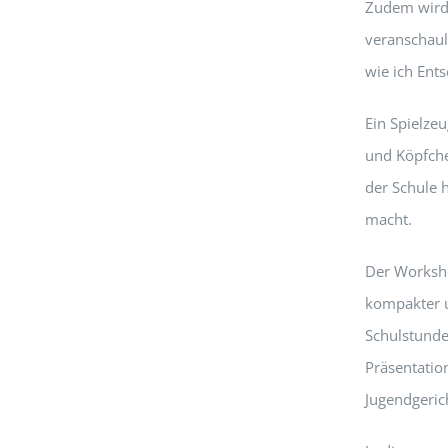
Zudem wird 
veranschauli
wie ich Ents
Ein Spielzeu
und Köpfche
der Schule 
macht.
Der Worksh
kompakter u
Schulstunde
Präsentation
Jugendgerich