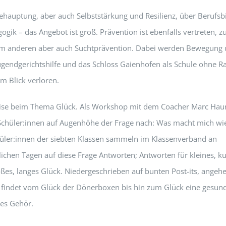
ehauptung, aber auch Selbststärkung und Resilienz, über Berufsb
gik – das Angebot ist groß. Prävention ist ebenfalls vertreten, 
m anderen aber auch Suchtprävention. Dabei werden Bewegung 
ugendgerichtshilfe und das Schloss Gaienhofen als Schule ohne R
m Blick verloren.
ise beim Thema Glück. Als Workshop mit dem Coacher Marc Hau
Schüler:innen auf Augenhöhe der Frage nach: Was macht mich wie
üler:innen der siebten Klassen sammeln im Klassenverband an
lichen Tagen auf diese Frage Antworten; Antworten für kleines, ku
oßes, langes Glück. Niedergeschrieben auf bunten Post-its, angehe
findet vom Glück der Dönerboxen bis hin zum Glück eine gesund
les Gehör.