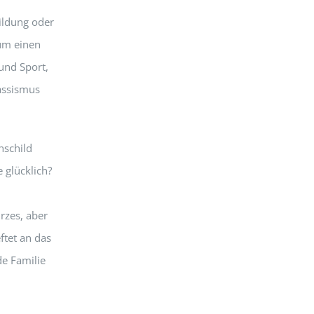
ildung oder
zum einen
und Sport,
assismus
nschild
 glücklich?
rzes, aber
ftet an das
e Familie