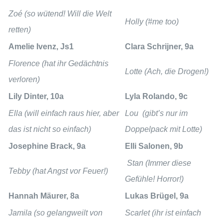
Zoé
(so wütend! Will die Welt
Holly
(#me too)
retten)
Amelie Ivenz, Js1
Clara Schrijner, 9a
Florence
(hat ihr Gedächtnis
Lotte
(Ach, die Drogen!)
verloren)
Lily Dinter, 10a
Lyla Rolando, 9c
Ella
(will einfach raus hier, aber
Lou
(gibt’s nur im
das ist nicht so einfach)
Doppelpack mit Lotte)
Josephine Brack, 9a
Elli Salonen, 9b
Stan
(Immer diese
Tebby
(hat Angst vor Feuer!)
Gefühle! Horror!)
Hannah Mäurer, 8a
Lukas Brügel, 9a
Jamila
(so gelangweilt von
Scarlet
(ihr ist einfach