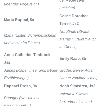
der Regel sehr
über das Vogelreich)
amüsiert)
Celine Dorothee
Marta Ruppel, 8a
Terrell, Js2
Noi Struth
(Strauß;
Marla
(Elster; Sicherheitschefin
Marlas Hilfskraft, auch
und immer im Dienst)
im Dienst)
Anne-Catherine Tenbrock,
Emily Raab, 8b
Js2
James
(Rabe; unser großartiger
Großer, weiser Adler
Erzählervogel)
(war er zumindest mal)
Raphael Dresp, 9a
Noah Simedrea, Js2
Valeria & Silmiria
Papagei
(was die alles
(unzertrennlich und
nachplappert…)