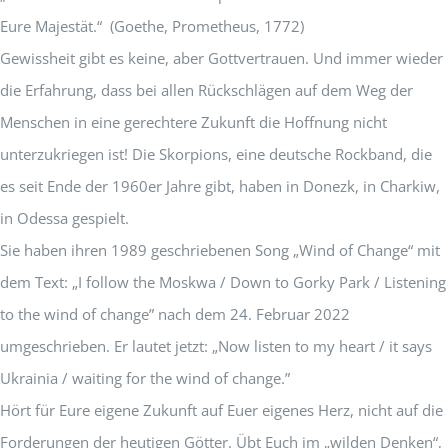
Eure Majestät.“ (Goethe, Prometheus, 1772)
Gewissheit gibt es keine, aber Gottvertrauen. Und immer wieder
die Erfahrung, dass bei allen Rückschlägen auf dem Weg der
Menschen in eine gerechtere Zukunft die Hoffnung nicht
unterzukriegen ist! Die Skorpions, eine deutsche Rockband, die
es seit Ende der 1960er Jahre gibt, haben in Donezk, in Charkiw,
in Odessa gespielt.
Sie haben ihren 1989 geschriebenen Song „Wind of Change“ mit
dem Text: „I follow the Moskwa / Down to Gorky Park / Listening
to the wind of change” nach dem 24. Februar 2022
umgeschrieben. Er lautet jetzt: „Now listen to my heart / it says
Ukrainia / waiting for the wind of change.”
Hört für Eure eigene Zukunft auf Euer eigenes Herz, nicht auf die
Forderungen der heutigen Götter. Übt Euch im „wilden Denken“,