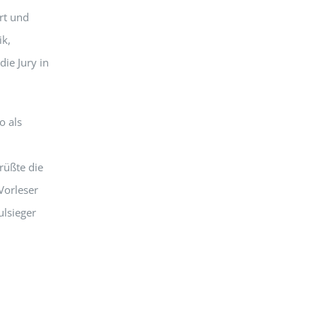
rt und
ik,
die Jury in
o als
rüßte die
Vorleser
lsieger