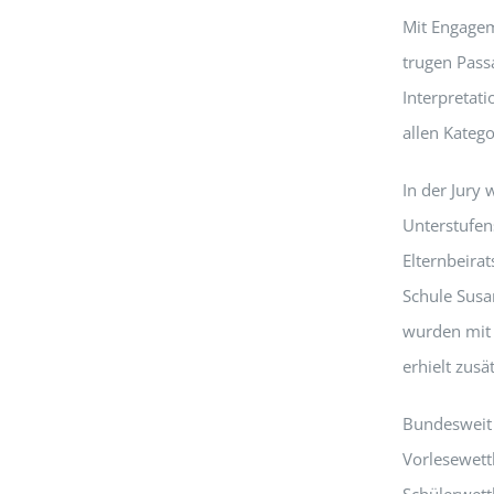
Mit Engagem
trugen Pass
Interpretati
allen Katego
In der Jury 
Unterstufens
Elternbeira
Schule Susa
wurden mit 
erhielt zus
Bundesweit 
Vorlesewettb
Schülerwett