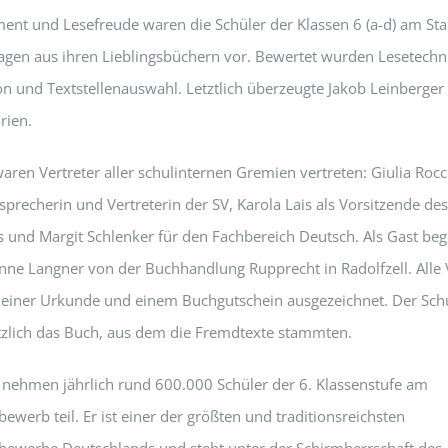
ent und Lesefreude waren die Schüler der Klassen 6 (a-d) am Sta
agen aus ihren Lieblingsbüchern vor. Bewertet wurden Lesetechn
on und Textstellenauswahl. Letztlich überzeugte Jakob Leinberger 
rien.
waren Vertreter aller schulinternen Gremien vertreten: Giulia Rocc
precherin und Vertreterin der SV, Karola Lais als Vorsitzende des
ts und Margit Schlenker für den Fachbereich Deutsch. Als Gast beg
nne Langner von der Buchhandlung Rupprecht in Radolfzell. Alle 
einer Urkunde und einem Buchgutschein ausgezeichnet. Der Schu
ätzlich das Buch, aus dem die Fremdtexte stammten.
nehmen jährlich rund 600.000 Schüler der 6. Klassenstufe am
ewerb teil. Er ist einer der größten und traditionsreichsten
bewerbe Deutschlands und steht unter der Schirmherrschaft des