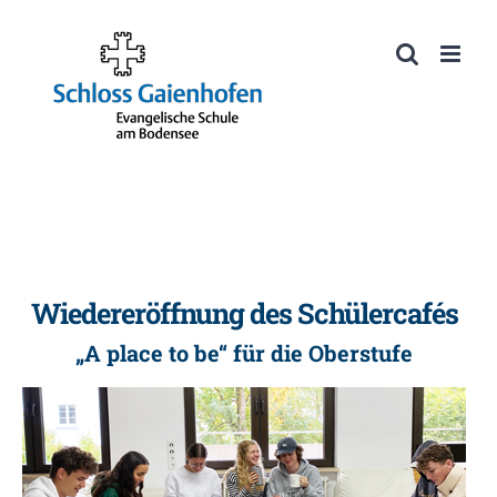
Zum
Inhalt
Werkzeugleiste öffnen
springen
Wiedereröffnung des Schülercafés
„A place to be“ für die Oberstufe