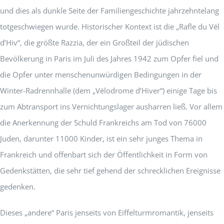
und dies als dunkle Seite der Familiengeschichte jahrzehntelang
totgeschwiegen wurde. Historischer Kontext ist die „Rafle du Vél
d’Hiv“, die größte Razzia, der ein Großteil der jüdischen
Bevölkerung in Paris im Juli des Jahres 1942 zum Opfer fiel und
die Opfer unter menschenunwürdigen Bedingungen in der
Winter-Radrennhalle (dem „Vélodrome d’Hiver“) einige Tage bis
zum Abtransport ins Vernichtungslager ausharren ließ. Vor allem
die Anerkennung der Schuld Frankreichs am Tod von 76000
Juden, darunter 11000 Kinder, ist ein sehr junges Thema in
Frankreich und offenbart sich der Öffentlichkeit in Form von
Gedenkstätten, die sehr tief gehend der schrecklichen Ereignisse
gedenken.
Dieses „andere“ Paris jenseits von Eiffelturmromantik, jenseits