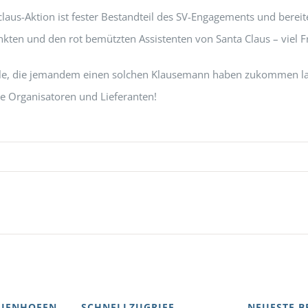
laus-Aktion ist fester Bestandteil des SV-Engagements und bereit
kten und den rot bemützten Assistenten von Santa Claus – viel F
lle, die jemandem einen solchen Klausemann haben zukommen la
le Organisatoren und Lieferanten!
AIENHOFEN
SCHNELLZUGRIFF
NEUESTE B