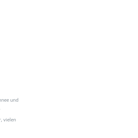
chnee und
r
, vielen