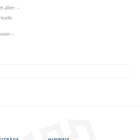
et allen –
reude.
ssen –
EITRÄGE
HINWEIS