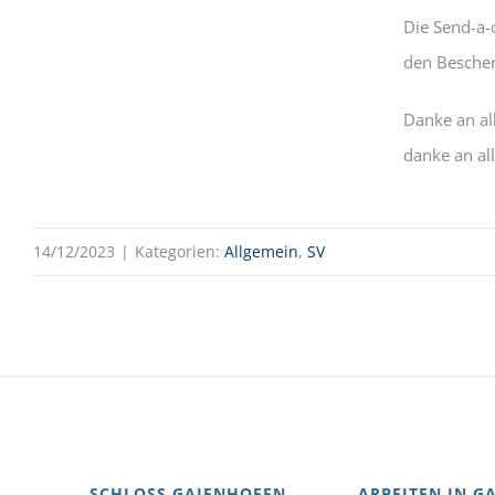
Die Send-a-c
den Beschen
Danke an a
danke an al
14/12/2023
|
Kategorien:
Allgemein
,
SV
SCHLOSS GAIENHOFEN
ARBEITEN IN G