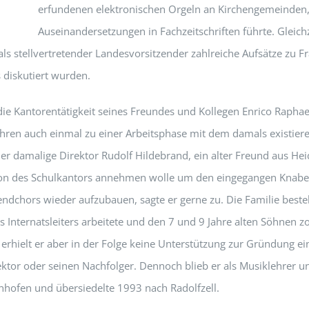
erfundenen elektronischen Orgeln an Kirchengemeinden, 
Auseinandersetzungen in Fachzeitschriften führte. Gleichz
ls stellvertretender Landesvorsitzender zahlreiche Aufsätze zu Fr
 diskutiert wurden.
e Kantorentätigkeit seines Freundes und Kollegen Enrico Raphael
Jahren auch einmal zu einer Arbeitsphase mit dem damals existi
er damalige Direktor Rudolf Hildebrand, ein alter Freund aus Hei
sition des Schulkantors annehmen wolle um den eingegangen Knab
ndchors wieder aufzubauen, sagte er gerne zu. Die Familie besteh
es Internatsleiters arbeitete und den 7 und 9 Jahre alten Söhnen 
erhielt er aber in der Folge keine Unterstützung zur Gründung e
ektor oder seinen Nachfolger. Dennoch blieb er als Musiklehrer un
nhofen und übersiedelte 1993 nach Radolfzell.