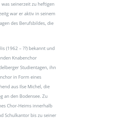
was seinerzeit zu heftigen
eitg war er aktiv in seinem
agen des Berufsbildes, die
is (1962 – ??) bekannt und
erenden Knabenchor
delberger Studientagen, ihn
enchor in Form eines
end aus Ilse Michel, die
zog an den Bodensee. Zu
ines Chor-Heims innerhalb
d Schulkantor bis zu seiner