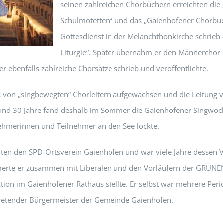
seinen zahlreichen Chorbüchern erreichten die
Schulmotetten“ und das „Gaienhofener Chorbuc
Gottesdienst in der Melanchthonkirche schrieb 
Liturgie“. Später übernahm er den Männerchor
er ebenfalls zahlreiche Chorsätze schrieb und veröffentlichte.
s von „singbewegten“ Chorleitern aufgewachsen und die Leitung 
und 30 Jahre fand deshalb im Sommer die Gaienhofener Singwoche
nehmerinnen und Teilnehmer an den See lockte.
nten den SPD-Ortsverein Gaienhofen und war viele Jahre dessen V
erte er zusammen mit Liberalen und den Vorläufern der GRÜNEN
aktion im Gaienhofener Rathaus stellte. Er selbst war mehrere Per
rtretender Bürgermeister der Gemeinde Gaienhofen.