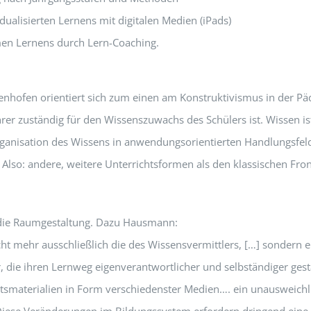
dualisierten Lernens mit digitalen Medien (iPads)
en Lernens durch Lern-Coaching.
enhofen orientiert sich zum einen am Konstruktivismus in der Pä
er zuständig für den Wissenszuwachs des Schülers ist. Wissen ist
Organisation des Wissens in anwendungsorientierten Handlungsfel
Also: andere, weitere Unterrichtsformen als den klassischen Fron
 die Raumgestaltung. Dazu Hausmann:
icht mehr ausschließlich die des Wissensvermittlers, […] sondern er
r, die ihren Lernweg eigenverantwortlicher und selbständiger gestal
htsmaterialien in Form verschiedenster Medien…. ein unausweichl