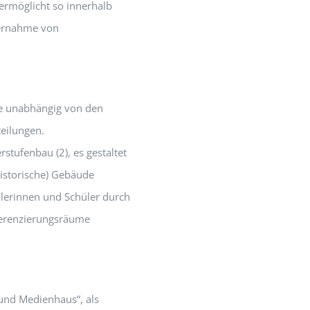
ermöglicht so innerhalb
bernahme von
die unabhängig von den
teilungen.
stufenbau (2), es gestaltet
historische) Gebäude
ülerinnen und Schüler durch
ferenzierungsräume
-und Medienhaus“, als