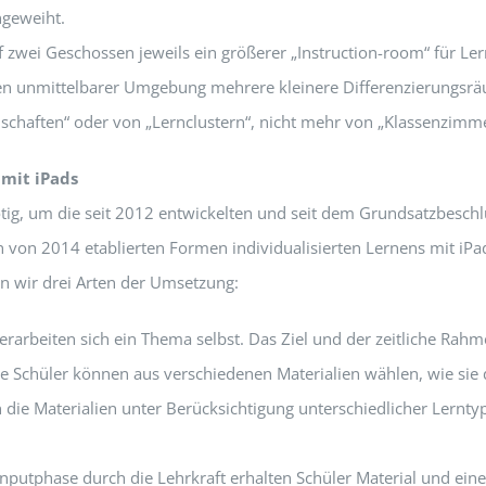
ngeweiht.
f zwei Geschossen jeweils ein größerer „Instruction-room“ für Ler
sen unmittelbarer Umgebung mehrere kleinere Differenzierungsrä
schaften“ oder von „Lernclustern“, nicht mehr von „Klassenzimm
 mit iPads
ötig, um die seit 2012 entwickelten und seit dem Grundsatzbesc
n von 2014 etablierten Formen individualisierten Lernens mit iPa
n wir drei Arten der Umsetzung:
 erarbeiten sich ein Thema selbst. Das Ziel und der zeitliche Rah
die Schüler können aus verschiedenen Materialien wählen, wie sie 
 die Materialien unter Berücksichtigung unterschiedlicher Lernt
 Inputphase durch die Lehrkraft erhalten Schüler Material und ei