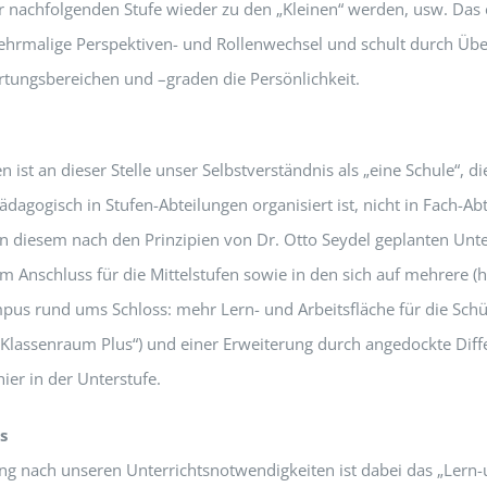
er nachfolgenden Stufe wieder zu den „Kleinen“ werden, usw. Das 
ehrmalige Perspektiven- und Rollenwechsel und schult durch Ü
tungsbereichen und –graden die Persönlichkeit.
 ist an dieser Stelle unser Selbstverständnis als „eine Schule“, 
dagogisch in Stufen-Abteilungen organisiert ist, nicht in Fach-Ab
in diesem nach den Prinzipien von Dr. Otto Seydel geplanten Unter
m Anschluss für die Mittelstufen sowie in den sich auf mehrere (
pus rund ums Schloss: mehr Lern- und Arbeitsfläche für die Sch
„Klassenraum Plus“) und einer Erweiterung durch angedockte Dif
hier in der Unterstufe.
s
ng nach unseren Unterrichtsnotwendigkeiten ist dabei das „Lern