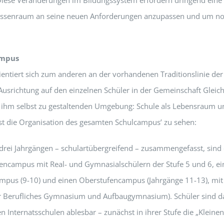
 Diese Veränderungen im Bildungssystem erfordern dringend eine
lassenraum an seine neuen Anforderungen anzupassen und um no
ampus
entiert sich zum anderen an der vorhandenen Traditionslinie de
usrichtung auf den einzelnen Schüler in der Gemeinschaft Gleic
n ihm selbst zu gestaltenden Umgebung: Schule als Lebensraum un
 die Organisation des gesamten Schulcampus’ zu sehen:
r drei Jahrgängen – schulartübergreifend – zusammengefasst, sind
ufencampus mit Real- und Gymnasialschülern der Stufe 5 und 6, ei
mpus (9-10) und einen Oberstufencampus (Jahrgänge 11-13), mit 
ür Berufliches Gymnasium und Aufbaugymnasium). Schüler sind da
en Internatsschulen ablesbar – zunächst in ihrer Stufe die „Kleine