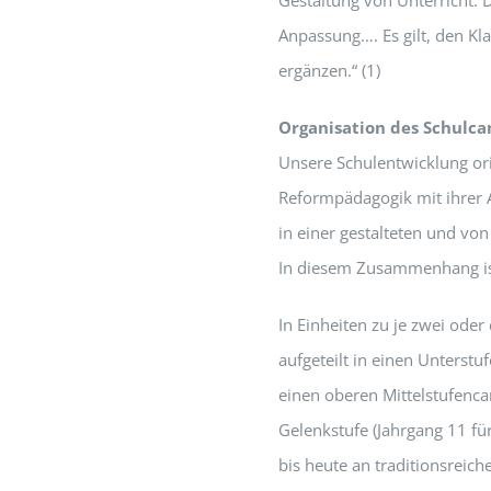
Gestaltung von Unterricht.
Anpassung…. Es gilt, den K
ergänzen.“ (1)
Organisation des Schulc
Unsere Schulentwicklung ori
Reformpädagogik mit ihrer A
in einer gestalteten und vo
In diesem Zusammenhang ist
In Einheiten zu je zwei ode
aufgeteilt in einen Unterst
einen oberen Mittelstufenca
Gelenkstufe (Jahrgang 11 f
bis heute an traditionsreich