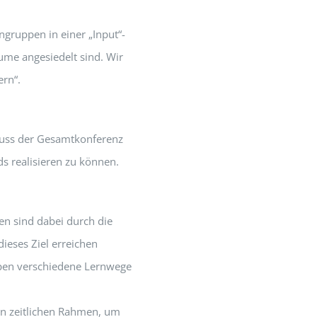
ngruppen in einer „Input“-
ume angesiedelt sind. Wir
ern“.
hluss der Gesamtkonferenz
ds realisieren zu können.
men sind dabei durch die
dieses Ziel erreichen
ypen verschiedene Lernwege
nen zeitlichen Rahmen, um