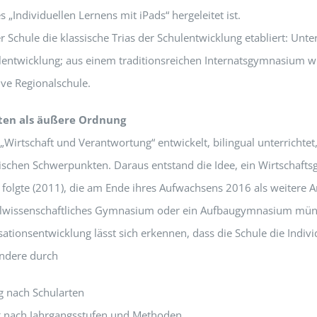
 „Individuellen Lernens mit iPads“ hergeleitet ist.
ser Schule die klassische Trias der Schulentwicklung etabliert: Unte
lentwicklung; aus einem traditionsreichen Internatsgymnasium w
ive Regionalschule.
rten als äußere Ordnung
Wirtschaft und Verantwortung“ entwickelt, bilingual unterrichtet
hischen Schwerpunkten. Daraus entstand die Idee, ein Wirtschaf
 folgte (2011), die am Ende ihres Aufwachsens 2016 als weitere A
ialwissenschaftliches Gymnasium oder ein Aufbaugymnasium mün
ationsentwicklung lässt sich erkennen, dass die Schule die Indiv
ondere durch
g nach Schularten
g nach Jahrgangsstufen und Methoden