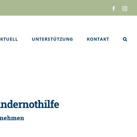
Facebook
Inst
KTUELL
UNTERSTÜTZUNG
KONTAKT
indernothilfe
ennehmen