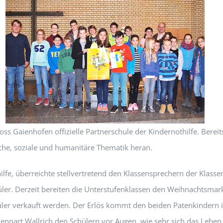
ss Gaienhofen offizielle Partnerschule der Kindernothilfe. Bereits
liche, soziale und humanitäre Thematik heran.
hilfe, überreichte stellvertretend den Klassensprechern der Klasse
chüler. Derzeit bereiten die Unterstufenklassen den Weihnachtsm
üler verkauft werden. Der Erlös kommt den beiden Patenkindern in
 Lennart Wallrich den Schülern vor Augen, wie sehr sich das Leben