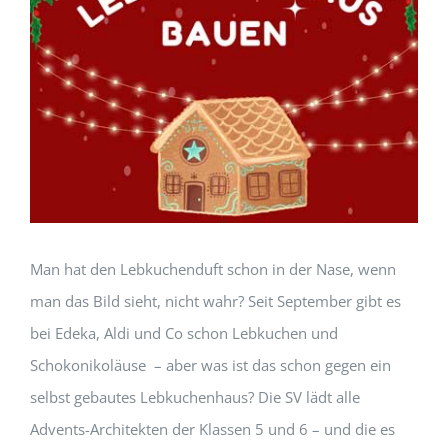
Man hat den Lebkuchenduft schon in der Nase, wenn
man das Bild sieht, nicht wahr? Seit September gibt es
bei Edeka, Aldi und Co schon Lebkuchen und
Schokonikoläuse – aber was ist das schon gegen ein
selbst gebautes Lebkuchenhaus? Die SV lädt alle
Advents-Architekten der Klassen 5 und 6 – und die es