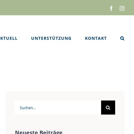
Facebook
Inst
KTUELL
UNTERSTÜTZUNG
KONTAKT
Suche
nach:
Neueste Beiträge