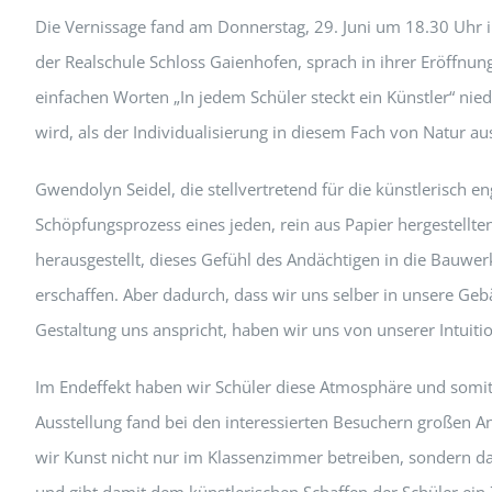
Die Vernissage fand am Donnerstag, 29. Juni um 18.30 Uhr in 
der Realschule Schloss Gaienhofen, sprach in ihrer Eröffnu
einfachen Worten „In jedem Schüler steckt ein Künstler“ nie
wird, als der Individualisierung in diesem Fach von Natur a
Gwendolyn Seidel, die stellvertretend für die künstlerisch e
Schöpfungsprozess eines jeden, rein aus Papier hergestellte
herausgestellt, dieses Gefühl des Andächtigen in die Bauwe
erschaffen. Aber dadurch, dass wir uns selber in unsere G
Gestaltung uns anspricht, haben wir uns von unserer Intuitio
Im Endeffekt haben wir Schüler diese Atmosphäre und somit
Ausstellung fand bei den interessierten Besuchern großen Ankl
wir Kunst nicht nur im Klassenzimmer betreiben, sondern dam