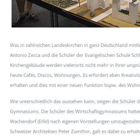
Was in zahlreichen Landeskirchen in ganz Deutschland mittlerw
Antonio Zecca und die Schüler der Evangelischen Schule Sch
Kirchengebäude werden vielerorts nicht mehr in ihrer ursprü
heute Cafés, Discos, Wohnungen. Es erfordert eben Kreativi
erhalten und dies mit einer neuen Funktion bspw. des Wohn
Wie unterschiedlich das aussehen kann, zeigen die Schüler 
Gymnasiums. Die Schüler des Wirtschaftsgymnasiums hatten 
Wachendorf (Eifel) nach eigenen Vorstellungen umzugestalte
Schweizer Architekten Peter Zumthor, galt es dabei zu erhalt