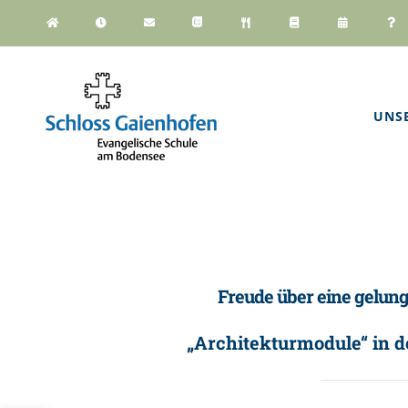
Zum
Inhalt
springen
UNS
Freude über eine gelun
„Architekturmodule“ in d