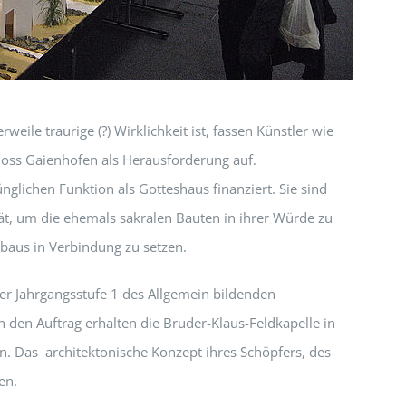
eile traurige (?) Wirklichkeit ist, fassen Künstler wie
loss Gaienhofen als Herausforderung auf.
nglichen Funktion als Gotteshaus finanziert. Sie sind
tät, um die ehemals sakralen Bauten in ihrer Würde zu
baus in Verbindung zu setzen.
der Jahrgangsstufe 1 des Allgemein bildenden
den Auftrag erhalten die Bruder-Klaus-Feldkapelle in
n. Das architektonische Konzept ihres Schöpfers, des
en.