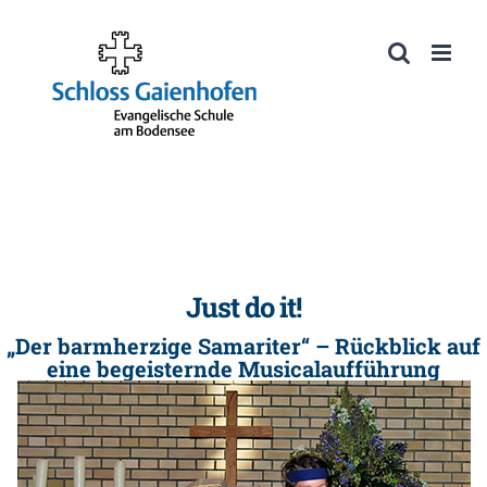
Zum
Inhalt
Werkzeugleiste öffnen
springen
Just do it!
„Der barmherzige Samariter“ – Rückblick auf
eine begeisternde Musicalaufführung