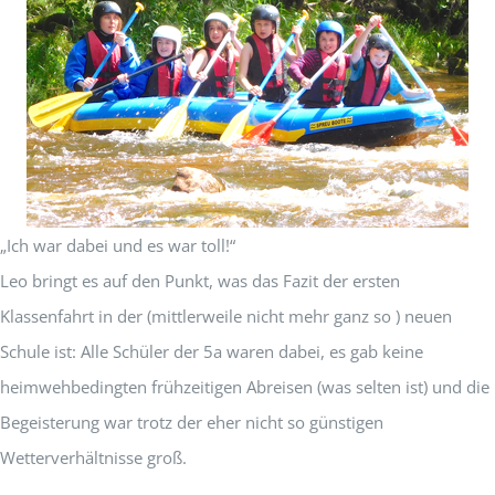
„Ich war dabei und es war toll!“
Leo bringt es auf den Punkt, was das Fazit der ersten
Klassenfahrt in der (mittlerweile nicht mehr ganz so ) neuen
Schule ist: Alle Schüler der 5a waren dabei, es gab keine
heimwehbedingten frühzeitigen Abreisen (was selten ist) und die
Begeisterung war trotz der eher nicht so günstigen
Wetterverhältnisse groß.