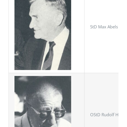
StD Max Abels (lei
OStD Rudolf Hildeb