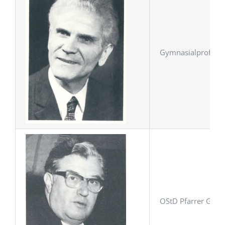
Gymnasialprofessor
OStD Pfarrer Günth