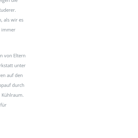
Ruderer.
 als wir es
r immer
n von Eltern
kstatt unter
en auf den
ppauf durch
n Kühlraum.
für