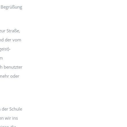
er Begrüßung
zur Straße,
und der vom
eist)-
Im
ch benutzter
 mehr oder
n der Schule
en wir ins
igen die