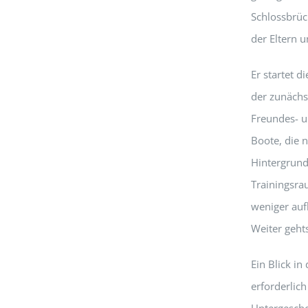
Schlossbrück
der Eltern 
Er startet d
der zunächs
Freundes- un
Boote, die 
Hintergrund 
Trainingsra
weniger auf
Weiter geht
Ein Blick in
erforderlich
Untergescho