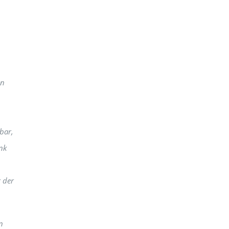
en
bar,
nk
 der
n