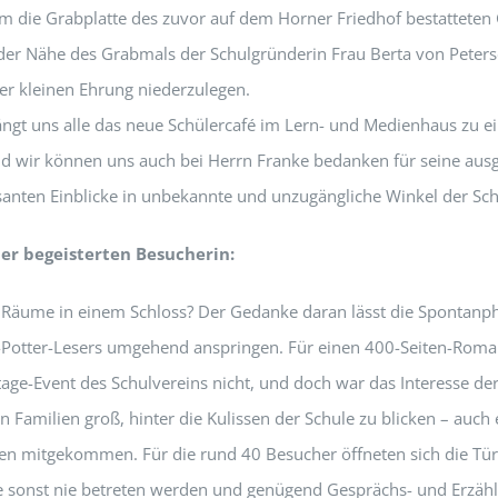
m die Grabplatte des zuvor auf dem Horner Friedhof bestatteten
 der Nähe des Grabmals der Schulgründerin Frau Berta von Peter
r kleinen Ehrung niederzulegen.
gt uns alle das neue Schülercafé im Lern- und Medienhaus zu 
 wir können uns auch bei Herrn Franke bedanken für seine aus
santen Einblicke in unbekannte und unzugängliche Winkel der Sch
ner begeisterten Besucherin:
Räume in einem Schloss? Der Gedanke daran lässt die Spontanp
-Potter-Lesers umgehend anspringen. Für einen 400-Seiten-Roman
age-Event des Schulvereins nicht, und doch war das Interesse de
 Familien groß, hinter die Kulissen der Schule zu blicken – auch 
en mitgekommen. Für die rund 40 Besucher öffneten sich die Tü
 sonst nie betreten werden und genügend Gesprächs- und Erzähls