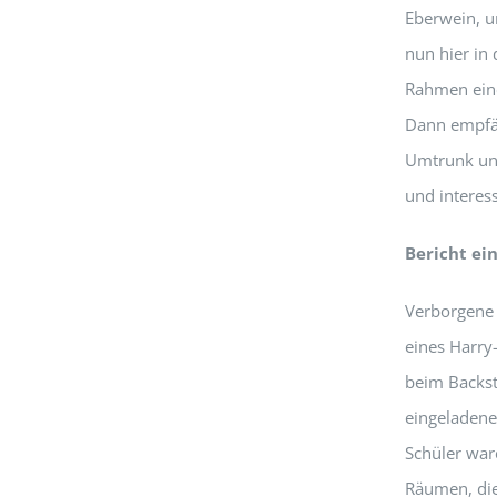
Eberwein, u
nun hier in
Rahmen eine
Dann empfän
Umtrunk und
und interes
Bericht ei
Verborgene 
eines Harry
beim Backst
eingeladenen
Schüler war
Räumen, die