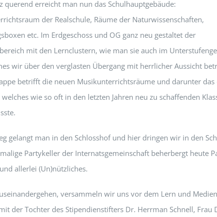
z querend erreicht man nun das Schulhauptgebäude:
rrichtsraum der Realschule, Räume der Naturwissenschaften,
boxen etc. Im Erdgeschoss und OG ganz neu gestaltet der
nbereich mit den Lernclustern, wie man sie auch im Unterstufeng
hes wir über den verglasten Übergang mit herrlicher Aussicht bet
Etappe betrifft die neuen Musikunterrichtsräume und darunter das
, welches wie so oft in den letzten Jahren neu zu schaffenden Kl
sste.
eg gelangt man in den Schlosshof und hier dringen wir in den Sch
emalige Partykeller der Internatsgemeinschaft beherbergt heute P
nd allerlei (Un)nützliches.
auseinandergehen, versammeln wir uns vor dem Lern und Medie
t der Tochter des Stipendienstifters Dr. Herrman Schnell, Frau 