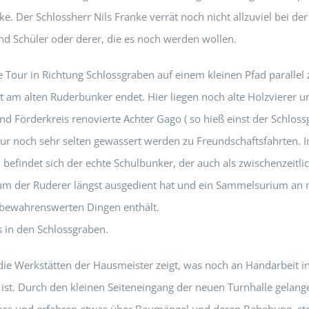
e. Der Schlossherr Nils Franke verrät noch nicht allzuviel bei d
und Schüler oder derer, die es noch werden wollen.
ie Tour in Richtung Schlossgraben auf einem kleinen Pfad parallel 
t am alten Ruderbunker endet. Hier liegen noch alte Holzvierer 
d Förderkreis renovierte Achter Gago ( so hieß einst der Schlossg
nur noch sehr selten gewassert werden zu Freundschaftsfahrten. 
befindet sich der echte Schulbunker, der auch als zwischenzeitli
um der Ruderer längst ausgedient hat und ein Sammelsurium an
bewahrenswerten Dingen enthält.
s in den Schlossgraben.
 die Werkstätten der Hausmeister zeigt, was noch an Handarbeit i
 ist. Durch den kleinen Seiteneingang der neuen Turnhalle gelang
ss und erfahren etwas über Baumängel und deren Behebung, ste