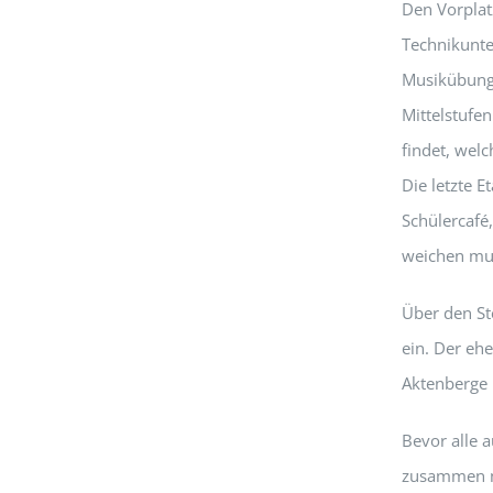
Den Vorplat
Technikunte
Musikübungs
Mittelstufe
findet, welc
Die letzte 
Schülercafé
weichen mu
Über den St
ein. Der eh
Aktenberge u
Bevor alle 
zusammen mi