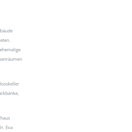
ebäude
reten.
 ehemalige
assenräumen
losskeller
arkbänke,
nhaus
Dr. Eva