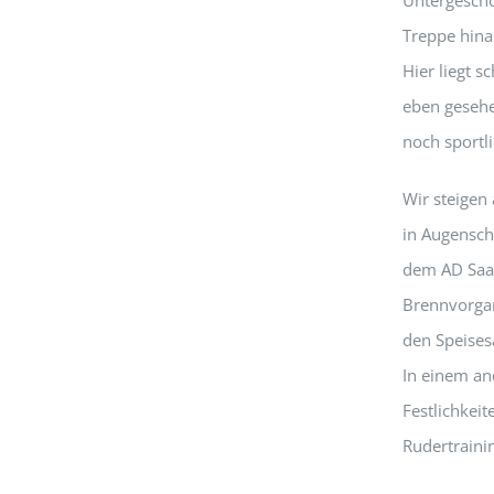
Treppe hina
Hier liegt 
eben gesehe
noch sportl
Wir steigen
in Augensch
dem AD Saal
Brennvorgan
den Speises
In einem an
Festlichkei
Rudertraini