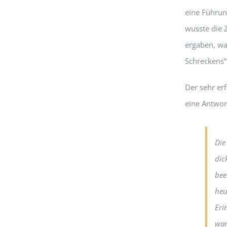
eine Führung
wusste die 
ergaben, wa
Schreckens
Der sehr erf
eine Antwor
Die
dic
bee
heu
Eri
war