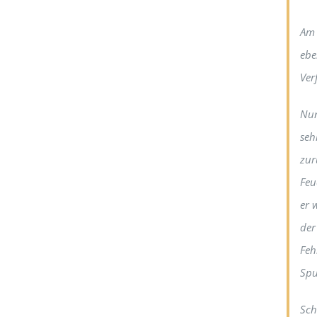
Am 
ebe
Ver
Nun
seh
zur
Feu
er 
der
Feh
Spu
Sch