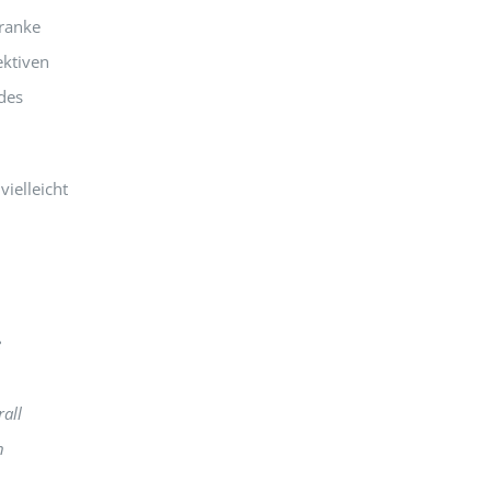
Franke
ektiven
des
vielleicht
e
all
n