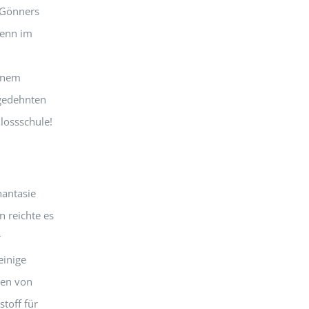
 Gönners
senn im
einem
gedehnten
lossschule!
hantasie
 reichte es
r
einige
ren von
toff für