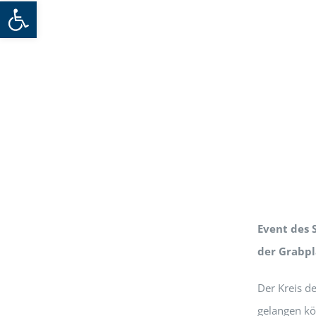
Werkzeugleiste öffnen
Event des 
der Grabpl
Der Kreis d
gelangen kö