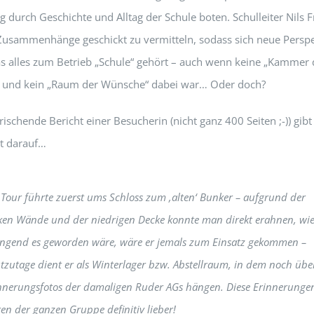
 durch Geschichte und Alltag der Schule boten. Schulleiter Nils 
Zusammenhänge geschickt zu vermitteln, sodass sich neue Persp
s alles zum Betrieb „Schule“ gehört – auch wenn keine „Kammer 
“ und kein „Raum der Wünsche“ dabei war… Oder doch?
rischende Bericht einer Besucherin (nicht ganz 400 Seiten ;-)) gibt 
t darauf…
 Tour führte zuerst ums Schloss zum ‚alten‘ Bunker – aufgrund der
ken Wände und der niedrigen Decke konnte man direkt erahnen, wi
ngend es geworden wäre, wäre er jemals zum Einsatz gekommen –
tzutage dient er als Winterlager bzw. Abstellraum, in dem noch über
nnerungsfotos der damaligen Ruder AGs hängen. Diese Erinnerunge
en der ganzen Gruppe definitiv lieber!