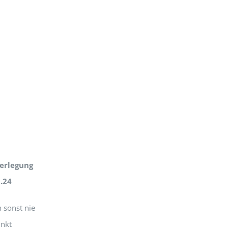
derlegung
.24
 sonst nie
unkt