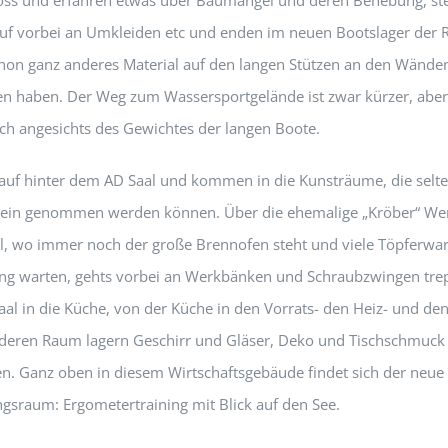
uf vorbei an Umkleiden etc und enden im neuen Bootslager der 
schon ganz anderes Material auf den langen Stützen an den Wänden,
n haben. Der Weg zum Wassersportgelände ist zwar kürzer, abe
ich angesichts des Gewichtes der langen Boote.
 auf hinter dem AD Saal und kommen in die Kunsträume, die selte
ein genommen werden können. Über die ehemalige „Kröber“ Wer
, wo immer noch der große Brennofen steht und viele Töpferwar
g warten, gehts vorbei an Werkbänken und Schraubzwingen tre
aal in die Küche, von der Küche in den Vorrats- den Heiz- und de
deren Raum lagern Geschirr und Gläser, Deko und Tischschmuck 
ten. Ganz oben in diesem Wirtschaftsgebäude findet sich der neue
ngsraum: Ergometertraining mit Blick auf den See.