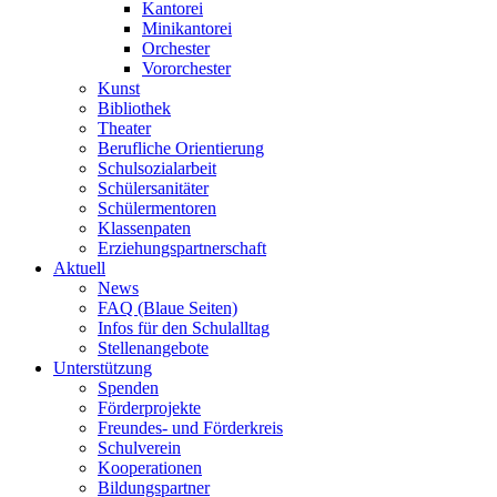
Kantorei
Minikantorei
Orchester
Vororchester
Kunst
Bibliothek
Theater
Berufliche Orientierung
Schulsozialarbeit
Schülersanitäter
Schülermentoren
Klassenpaten
Erziehungspartnerschaft
Aktuell
News
FAQ (Blaue Seiten)
Infos für den Schulalltag
Stellenangebote
Unterstützung
Spenden
Förderprojekte
Freundes- und Förderkreis
Schulverein
Kooperationen
Bildungspartner