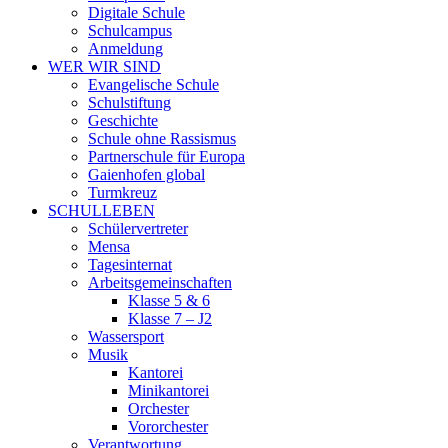
Digitale Schule
Schulcampus
Anmeldung
WER WIR SIND
Evangelische Schule
Schulstiftung
Geschichte
Schule ohne Rassismus
Partnerschule für Europa
Gaienhofen global
Turmkreuz
SCHULLEBEN
Schülervertreter
Mensa
Tagesinternat
Arbeitsgemeinschaften
Klasse 5 & 6
Klasse 7 – J2
Wassersport
Musik
Kantorei
Minikantorei
Orchester
Vororchester
Verantwortung