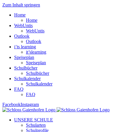
Zum Inhalt springen
Home
Home
WebUntis
WebUntis
Outlook
Outlook
i’ts learning
it’slearning
Speiseplan
Speiseplan
Schulbücher
Schulbücher
Schulkalender
Schulkalender
FAQ
FAQ
Facebook
Instagram
UNSERE SCHULE
Schularten
Schulprofile