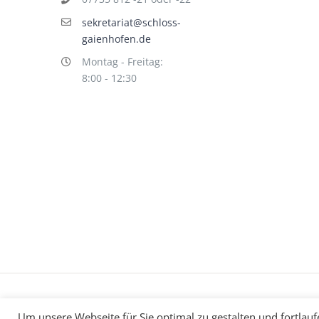
sekretariat@schloss-
gaienhofen.de
Montag - Freitag:
8:00 - 12:30
Impressum
Datenschutz
©
hallo!rot
Um unsere Webseite für Sie optimal zu gestalten und fortlau