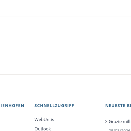
AIENHOFEN
SCHNELLZUGRIFF
NEUESTE B
WebUntis
Grazie mill
Outlook
05/08/2026