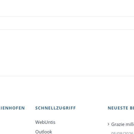
AIENHOFEN
SCHNELLZUGRIFF
NEUESTE B
WebUntis
Grazie mill
Outlook
05/08/2026