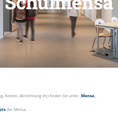
Schulmensa
 Kosten, Abrechnung etc) finden Sie unter „
Mensa
„.
pts
der Mensa.