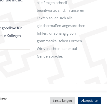
for the music,
alle Fragen schnell
beantwortet sind. In unseren
Texten sollen sich alle
gleichermaßen angesprochen
y goodbye für
fühlen, unabhängig von
ente Kollegen
grammatikalischen Formen.
Wir verzichten daher auf
Gendersprache.
Facebook
Instagram
itere
Einstellungen
Akzeptieren