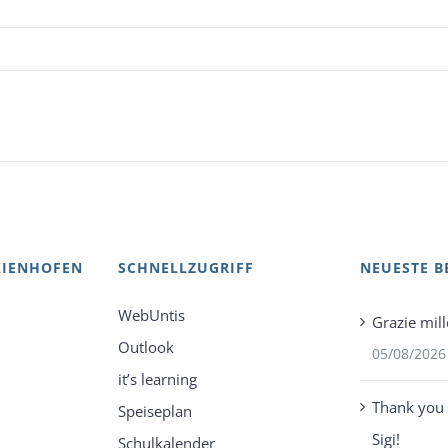
AIENHOFEN
SCHNELLZUGRIFF
NEUESTE B
WebUntis
Grazie mill
Outlook
05/08/2026
it’s learning
Thank you 
Speiseplan
Sigi!
Schulkalender