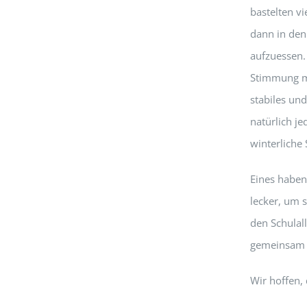
bastelten v
dann in den
aufzuessen.
Stimmung mi
stabiles un
natürlich j
winterliche
Eines haben
lecker, um s
den Schulal
gemeinsam 
Wir hoffen,