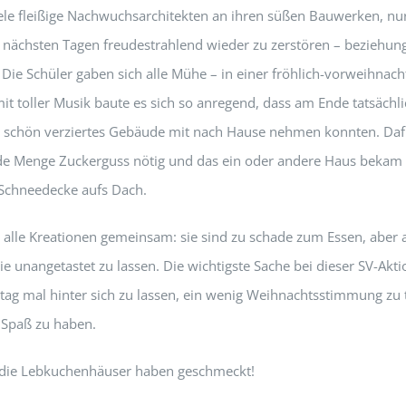
iele fleißige Nachwuchsarchitekten an ihren süßen Bauwerken, nu
 nächsten Tagen freudestrahlend wieder zu zerstören – beziehun
 Die Schüler gaben sich alle Mühe – in einer fröhlich-vorweihnach
t toller Musik baute es sich so anregend, dass am Ende tatsächlic
d schön verziertes Gebäude mit nach Hause nehmen konnten. Daf
ede Menge Zuckerguss nötig und das ein oder andere Haus bekam 
 Schneedecke aufs Dach.
 alle Kreationen gemeinsam: sie sind zu schade zum Essen, aber a
ie unangetastet zu lassen. Die wichtigste Sache bei dieser SV-Aktio
ltag mal hinter sich zu lassen, ein wenig Weihnachtsstimmung zu
Spaß zu haben.
 die Lebkuchenhäuser haben geschmeckt!