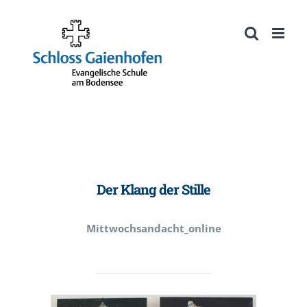
Zum
Inhalt
Werkzeugleiste öffnen
springen
Der Klang der Stille
Mittwochsandacht_online