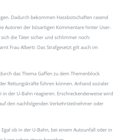
digen. Dadurch bekommen Hassbotschaften rasend
 die Autoren der bösartigen Kommentare hinter User-
sich die Täter sicher und schlimmer noch:
rnt Frau Alberti: Das Strafgesetzt gilt auch im
al durch das Thema Gaffen zu dem Themenblock
der Rettungskräfte führen können. Anhand sozialer
i in der U-Bahn reagieren. Erschreckenderweise wird
ng auf den nachfolgenden Verkehrsteilnehmer oder
r: Egal ob in der U-Bahn, bei einem Autounfall oder in
izei kann schon etwas bewirken.