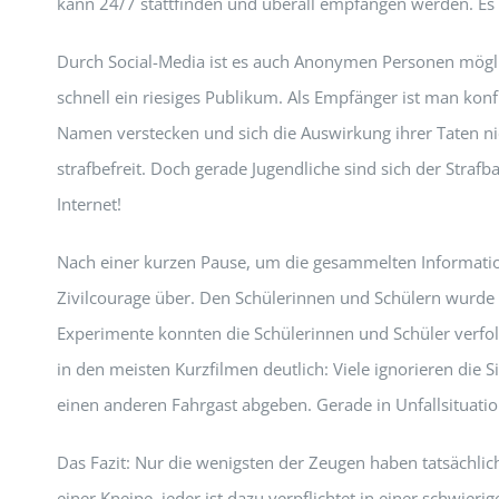
kann 24/7 stattfinden und überall empfangen werden. Es
Durch Social-Media ist es auch Anonymen Personen mög
schnell ein riesiges Publikum. Als Empfänger ist man kon
Namen verstecken und sich die Auswirkung ihrer Taten ni
strafbefreit. Doch gerade Jugendliche sind sich der Strafb
Internet!
Nach einer kurzen Pause, um die gesammelten Informatio
Zivilcourage über. Den Schülerinnen und Schülern wurde
Experimente konnten die Schülerinnen und Schüler verfol
in den meisten Kurzfilmen deutlich: Viele ignorieren die 
einen anderen Fahrgast abgeben. Gerade in Unfallsituati
Das Fazit: Nur die wenigsten der Zeugen haben tatsächlich 
einer Kneipe, jeder ist dazu verpflichtet in einer schwier