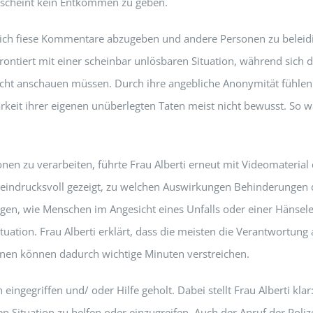
 scheint kein Entkommen zu geben.
lich fiese Kommentare abzugeben und andere Personen zu belei
frontiert mit einer scheinbar unlösbaren Situation, während sich
cht anschauen müssen. Durch ihre angebliche Anonymität fühlen 
arkeit ihrer eigenen unüberlegten Taten meist nicht bewusst. So wa
nen zu verarbeiten, führte Frau Alberti erneut mit Videomateri
 eindrucksvoll gezeigt, zu welchen Auswirkungen Behinderungen 
gen, wie Menschen im Angesicht eines Unfalls oder einer Hänsele
Situation. Frau Alberti erklärt, dass die meisten die Verantwortu
onen können dadurch wichtige Minuten verstreichen.
eingegriffen und/ oder Hilfe geholt. Dabei stellt Frau Alberti kla
igen Situation zu helfen oder einzugreifen. Auch der Anruf der Pol