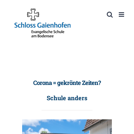
Zum
Inhalt
Werkzeugleiste öffnen
springen
Corona = gekrönte Zeiten?
Schule anders