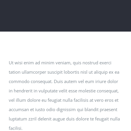
Ut wisi enim ad minim veniam, quis nostrud exerci
tation ullamcorper suscipit lobortis nisl ut aliquip ex ea
commodo consequat. Duis autem vel eum iriure dolor
in hendrerit in vulputate velit esse molestie consequat,
vel illum dolore eu feugiat nulla facilisis at vero eros et
accumsan et iusto odio dignissim qui blandit praesent
luptatum zzril delenit augue duis dolore te feugait nulla
facilisi.