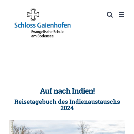
Zum
Inhalt
Werkzeugleiste öffnen
springen
Auf nach Indien!
Reisetagebuch des Indienaustauschs
2024