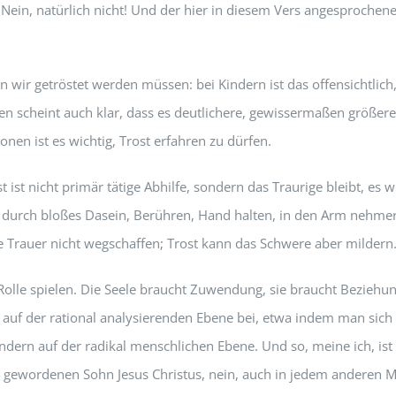
Nein, natürlich nicht! Und der hier in diesem Vers angesprochene 
n wir getröstet werden müssen: bei Kindern ist das offensichtlic
n scheint auch klar, dass es deutlichere, gewissermaßen größer
onen ist es wichtig, Trost erfahren zu dürfen.
ist nicht primär tätige Abhilfe, sondern das Traurige bleibt, es w
h durch bloßes Dasein, Berühren, Hand halten, in den Arm nehmen
e Trauer nicht wegschaffen; Trost kann das Schwere aber mildern
e Rolle spielen. Die Seele braucht Zuwendung, sie braucht Bezie
cht auf der rational analysierenden Ebene bei, etwa indem man si
ondern auf der radikal menschlichen Ebene. Und so, meine ich, ist
h gewordenen Sohn Jesus Christus, nein, auch in jedem anderen 