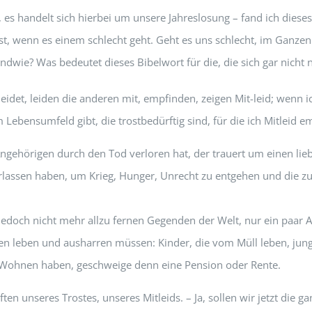
 handelt sich hierbei um unsere Jahreslosung – fand ich dieses W
st, wenn es einem schlecht geht. Geht es uns schlecht, im Ganzen b
rgendwie? Was bedeutet dieses Bibelwort für die, die sich gar nicht
leidet, leiden die anderen mit, empfinden, zeigen Mit-leid; wenn i
 Lebensumfeld gibt, die trostbedürftig sind, für die ich Mitleid
 Angehörigen durch den Tod verloren hat, der trauert um einen 
rlassen haben, um Krieg, Hunger, Unrecht zu entgehen und die zu 
edoch nicht mehr allzu fernen Gegenden der Welt, nur ein paar 
en leben und ausharren müssen: Kinder, die vom Müll leben, jung
um Wohnen haben, geschweige denn eine Pension oder Rente.
en unseres Trostes, unseres Mitleids. – Ja, sollen wir jetzt die