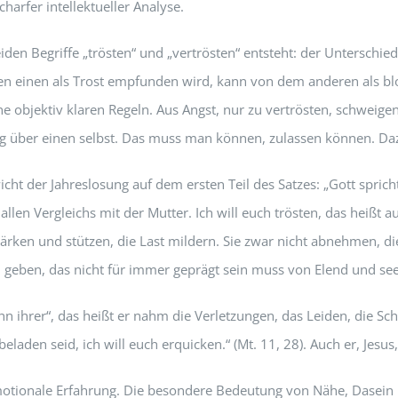
charfer intellektueller Analyse.
iden Begriffe „trösten“ und „vertrösten“ entsteht: der Unterschied
en einen als Trost empfunden wird, kann von dem anderen als bl
ine objektiv klaren Regeln. Aus Angst, nur zu vertrösten, schweig
ilung über einen selbst. Das muss man können, zulassen können. 
icht der Jahreslosung auf dem ersten Teil des Satzes: „Gott spricht:
len Vergleichs mit der Mutter. Ich will euch trösten, das heißt au
rken und stützen, die Last mildern. Sie zwar nicht abnehmen, dies
n geben, das nicht für immer geprägt sein muss von Elend und see
hn ihrer“, das heißt er nahm die Verletzungen, das Leiden, die S
laden seid, ich will euch erquicken.“ (Mt. 11, 28). Auch er, Jesus, 
emotionale Erfahrung. Die besondere Bedeutung von Nähe, Dasei