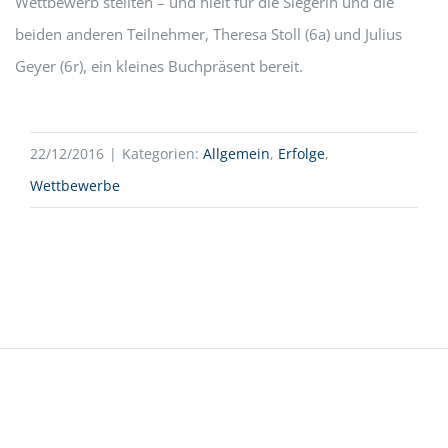
Wettbewerb stellten – und hielt für die Siegerin und die
beiden anderen Teilnehmer, Theresa Stoll (6a) und Julius
Geyer (6r), ein kleines Buchpräsent bereit.
22/12/2016
|
Kategorien:
Allgemein
,
Erfolge
,
Wettbewerbe