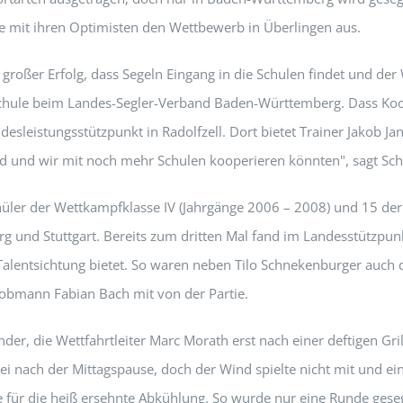
nte mit ihren Optimisten den Wettbewerb in Überlingen aus.
großer Erfolg, dass Segeln Eingang in die Schulen findet und der 
r Schule beim Landes-Segler-Verband Baden-Württemberg. Dass Ko
desleistungsstützpunkt in Radolfzell. Dort bietet Trainer Jakob J
t sind und wir mit noch mehr Schulen kooperieren könnten", sagt S
ler der Wettkampfklasse IV (Jahrgänge 2006 – 2008) und 15 der 
 und Stuttgart. Bereits zum dritten Mal fand im Landesstützpunk
alentsichtung bietet. So waren neben Tilo Schnekenburger auch d
bmann Fabian Bach mit von der Partie.
r, die Wettfahrtleiter Marc Morath erst nach einer deftigen Gri
ei nach der Mittagspause, doch der Wind spielte nicht mit und ei
 für die heiß ersehnte Abkühlung. So wurde nur eine Runde geseg