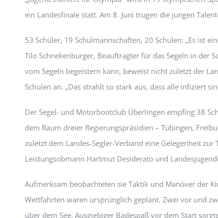
ein Landesfinale statt. Am 8. Juni trugen die jungen Tale
53 Schüler, 19 Schulmannschaften, 20 Schulen: „Es ist ein 
Tilo Schnekenburger, Beauftragter für das Segeln in de
vom Segeln begeistern kann, beweist nicht zuletzt der Lan
Schulen an. „Das strahlt so stark aus, dass alle infizier
Der Segel- und Motorbootclub Überlingen empfing 38 Schü
dem Raum dreier Regierungspräsidien – Tübingen, Freiburg
zuletzt dem Landes-Segler-Verband eine Gelegenheit zur T
Leistungsobmann Hartmut Desiderato und Landesjugendo
Aufmerksam beobachteten sie Taktik und Manöver der Kinde
Wettfahrten waren ursprünglich geplant. Zwei vor und zw
über dem See. Ausgiebiger Badespaß vor dem Start sorgte