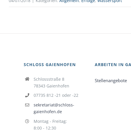
04/07/2018
|
Kategorien:
Allgemein
,
Erfolge
,
Wassersport
SCHLOSS GAIENHOFEN
ARBEITEN IN G
Schlossstraße 8
Stellenangebote
78343 Gaienhofen
07735 812 -21 oder -22
sekretariat@schloss-
gaienhofen.de
Montag - Freitag:
8:00 - 12:30