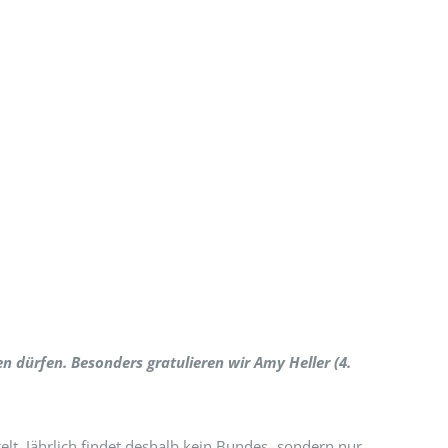
n dürfen. Besonders gratulieren wir Amy Heller (4.
lt. Jährlich findet deshalb kein Bundes- sondern nur