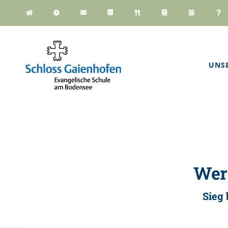
Zum
Inhalt
springen
UNS
Wer 
Sieg 