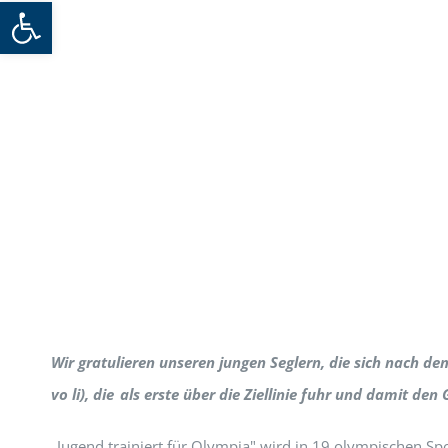
Werkzeugleiste öffnen
Wir gratulieren unseren jungen Seglern, die sich nach de
vo li), die als erste über die Ziellinie fuhr und damit d
„Jugend trainiert für Olympia" wird in 19 olympischen Sp