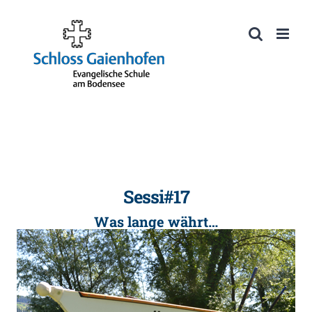
Zum
Inhalt
Werkzeugleiste öffnen
springen
Sessi#17
Was lange währt…