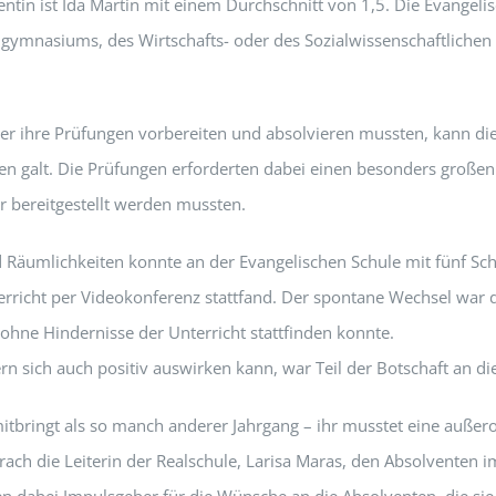
in ist Ida Martin mit einem Durchschnitt von 1,5. Die Evangelisc
ugymnasiums, des Wirtschafts- oder des Sozialwissenschaftlich
r ihre Prüfungen vorbereiten und absolvieren mussten, kann dies
n galt. Die Prüfungen erforderten dabei einen besonders großen
r bereitgestellt werden mussten.
 Räumlichkeiten konnte an der Evangelischen Schule mit fünf Sc
rricht per Videokonferenz stattfand. Der spontane Wechsel war d
 ohne Hindernisse der Unterricht stattfinden konnte.
rn sich auch positiv auswirken kann, war Teil der Botschaft an d
itbringt als so manch anderer Jahrgang – ihr musstet eine außer
ach die Leiterin der Realschule, Larisa Maras, den Absolventen