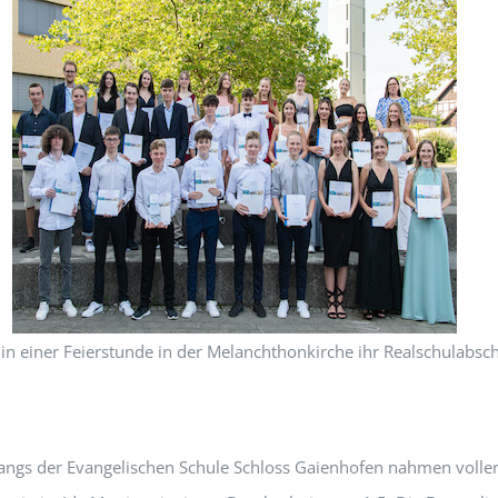
n in einer Feierstunde in der Melanchthonkirche ihr Realschulabs
ngs der Evangelischen Schule Schloss Gaienhofen nahmen voller S