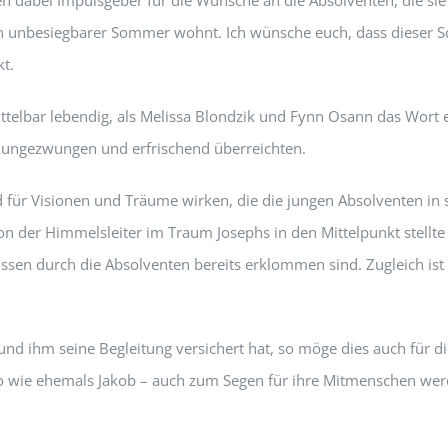
dabei Impulsgeber für die Wünsche an die Absolventen, die sie se
in unbesiegbarer Sommer wohnt. Ich wünsche euch, dass dieser Som
kt.
elbar lebendig, als Melissa Blondzik und Fynn Osann das Wort er
n ungezwungen und erfrischend überreichten.
d für Visionen und Träume wirken, die die jungen Absolventen in s
n der Himmelsleiter im Traum Josephs in den Mittelpunkt stellte (
prossen durch die Absolventen bereits erklommen sind. Zugleich ist 
nd ihm seine Begleitung versichert hat, so möge dies auch für di
o wie ehemals Jakob – auch zum Segen für ihre Mitmenschen wer