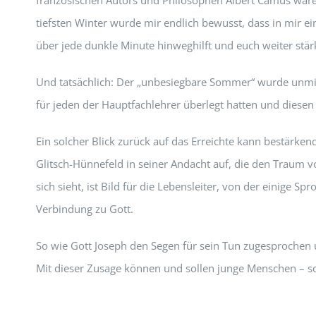
französischen Autors und Philosophen Albert Camus waren 
tiefsten Winter wurde mir endlich bewusst, dass in mir e
über jede dunkle Minute hinweghilft und euch weiter stär
Und tatsächlich: Der „unbesiegbare Sommer“ wurde unmitt
für jeden der Hauptfachlehrer überlegt hatten und diese
Ein solcher Blick zurück auf das Erreichte kann bestärken
Glitsch-Hünnefeld in seiner Andacht auf, die den Traum vo
sich sieht, ist Bild für die Lebensleiter, von der einige S
Verbindung zu Gott.
So wie Gott Joseph den Segen für sein Tun zugesprochen u
Mit dieser Zusage können und sollen junge Menschen – s