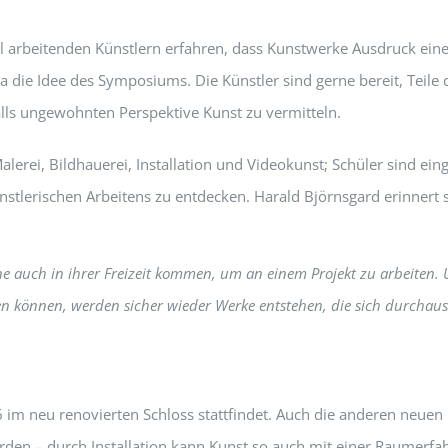
ll arbeitenden Künstlern erfahren, dass Kunstwerke Ausdruck eine
ecca die Idee des Symposiums. Die Künstler sind gerne bereit, Tei
alls ungewohnten Perspektive Kunst zu vermitteln.
Malerei, Bildhauerei, Installation und Videokunst; Schüler sind e
nstlerischen Arbeitens zu entdecken. Harald Björnsgard erinnert
e auch in ihrer Freizeit kommen, um an einem Projekt zu arbeiten. U
sten können, werden sicher wieder Werke entstehen, die sich durchau
16 im neu renovierten Schloss stattfindet. Auch die anderen neue
erden – durch Installation kann Kunst so auch mit einer Raumerf