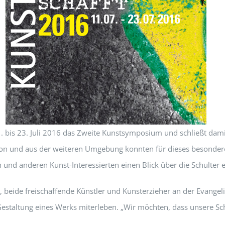
. bis 23. Juli 2016 das Zweite Kunstsymposium und schließt dami
ion und aus der weiteren Umgebung konnten für dieses besonder
 und anderen Kunst-Interessierten einen Blick über die Schulter 
beide freischaffende Künstler und Kunsterzieher an der Evangelis
r Gestaltung eines Werks miterleben. „Wir möchten, dass unsere S