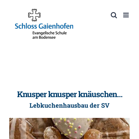
Zum
Inhalt
Werkzeugleiste öffnen
springen
Knusper knusper knäuschen…
Lebkuchenhausbau der SV