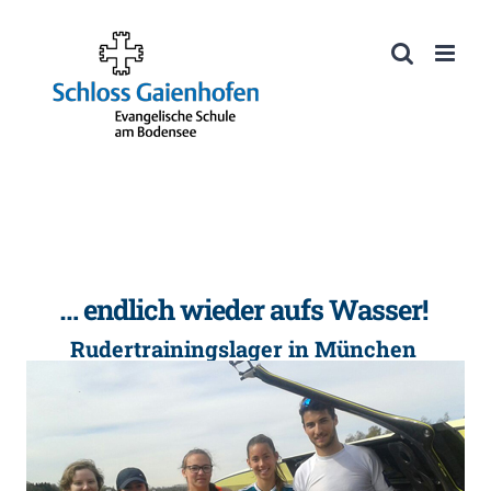
Zum
Inhalt
Werkzeugleiste öffnen
springen
… endlich wieder aufs Wasser!
Rudertrainingslager in München